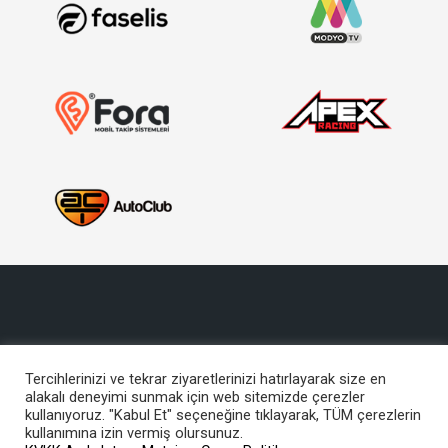
Tercihlerinizi ve tekrar ziyaretlerinizi hatırlayarak size en
alakalı deneyimi sunmak için web sitemizde çerezler
Copyright © 2017, Türkiye Otomobil Sporları Federasyonu
kullanıyoruz. "Kabul Et" seçeneğine tıklayarak, TÜM çerezlerin
Bu site içeriğinin her türlü hakkı TOSFED’e aittir. İzinsiz kullanılamaz.
kullanımına izin vermiş olursunuz.