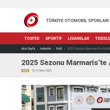
TÜRKİYE OTOMOBİL SPORLARI
TOSFED
SPORTIF
LISANSLAR
TESISL
Ana Sayfa
Haberler
Ralli
2025 Sezonu Marmaris’te Açıld
2025 Sezonu Marmaris’te 
Ralli
16 Mart 2025