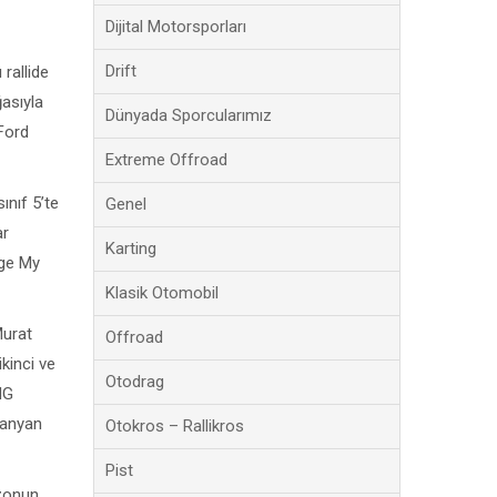
Dijital Motorsporları
Drift
 rallide
asıyla
Dünyada Sporcularımız
Ford
Extreme Offroad
ınıf 5’te
Genel
ar
Karting
age My
Klasik Otomobil
Murat
Offroad
kinci ve
Otodrag
MG
rhanyan
Otokros – Rallikros
Pist
ezonun