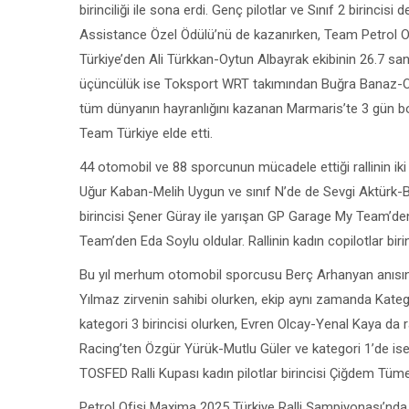
birinciliği ile sona erdi. Genç pilotlar ve Sınıf 2 birin
Assistance Özel Ödülü’nü de kazanırken, Team Petrol Ofisi
Türkiye’den Ali Türkkan-Oytun Albayrak ekibinin 26.7 sani
üçüncülük ise Toksport WRT takımından Buğra Banaz-Onu
tüm dünyanın hayranlığını kazanan Marmaris’te 3 gün b
Team Türkiye elde etti.
44 otomobil ve 88 sporcunun mücadele ettiği rallinin iki 
Uğur Kaban-Melih Uygun ve sınıf N’de de Sevgi Aktürk-Be
birincisi Şener Güray ile yarışan GP Garage My Team’den 
Team’den Eda Soylu oldular. Rallinin kadın copilotlar biri
Bu yıl merhum otomobil sporcusu Berç Arhanyan anısın
Yılmaz zirvenin sahibi olurken, ekip aynı zamanda Kategor
kategori 3 birincisi olurken, Evren Olcay-Yenal Kaya da
Racing’ten Özgür Yürük-Mutlu Güler ve kategori 1’de ise F
TOSFED Ralli Kupası kadın pilotlar birincisi Çiğdem Tümer
Petrol Ofisi Maxima 2025 Türkiye Ralli Şampiyonası’nda