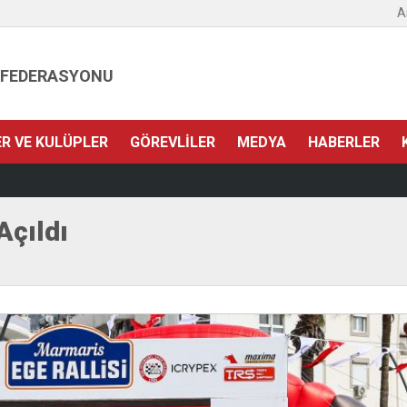
A
 FEDERASYONU
ER VE KULÜPLER
GÖREVLILER
MEDYA
HABERLER
ı
Açıldı