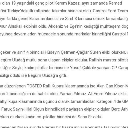
cisi de olan 19 yaşındaki genç pilot Kerem Kazaz, aynı zamanda Remed
 Türkiye’deki ilk rallisinde takımlar birincisi oldu. Castrol Ford Team
ye farkla genel klasman ikincisi ve Sınıf 3 birincisi olarak tamamladığı
r Ahıskalı ekibinin oldu. Akdeniz ve Ege’nin kesiştiği muhteşem doğ
oyunca devam eden mücadele sonunda markalar birinciliğini Castrol 
çeker ve sınıf 4 birincisi Hüseyin Çetmen-Çağlar Süren ekibi olurken, s
güm Uludağ mutlu sona ulaşan ekipler oldular. Rallinin master pilotl
Uğur Soylu, kadın pilotlar birincisi de Yusuf Çalık ile yarışan GP Gar
nciliği ödülü ise Begüm Uludağ’a gitti.
a düzenlenen TOSFED Ralli Kupası klasmanında ise Akın Can Kiper-
i 2 birinciliğinin de sahibi oldu. Yaman Yılmaz-Ali Emre Yılmaz ekibi i
 ralliyi kupa klasmanında üçüncü olarak tamamladılar. Kategori 4’de G
aruk Sayın-Hilal Olgun birincilikleri paylaşan ekipler oldular. Berç A
kan olurken, kadın co-pilotlar birincisi de Sena Er oldu.
 heyecan Nisan ayında Ege’nin bir başka incisi Bodrum’a taşınıyor. S