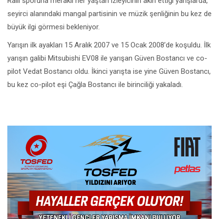
Ralli sporuna meraklı her yaştan izleyicinin akın ettiği yarışlarda,
seyirci alanındaki mangal partisinin ve müzik şenliğinin bu kez de
büyük ilgi görmesi bekleniyor.
Yarışın ilk ayakları 15 Aralık 2007 ve 15 Ocak 2008’de koşuldu. İlk
yarışın galibi Mitsubishi EV08 ile yarışan Güven Bostancı ve co-
pilot Vedat Bostancı oldu. İkinci yarışta ise yine Güven Bostancı,
bu kez co-pilot eşi Çağla Bostancı ile birinciliği yakaladı.