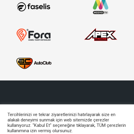
Tercihlerinizi ve tekrar ziyaretlerinizi hatırlayarak size en
alakalı deneyimi sunmak için web sitemizde çerezler
Copyright © 2017, Türkiye Otomobil Sporları Federasyonu
kullanıyoruz. "Kabul Et" seçeneğine tıklayarak, TÜM çerezlerin
Bu site içeriğinin her türlü hakkı TOSFED’e aittir. İzinsiz kullanılamaz.
kullanımına izin vermiş olursunuz.