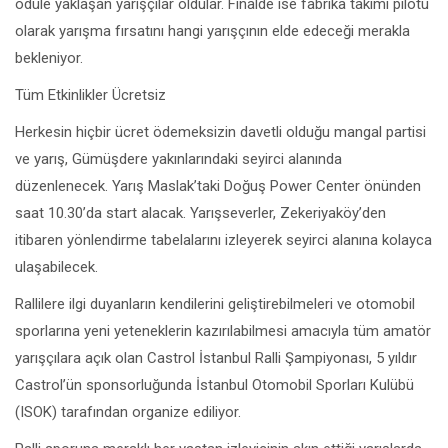
ödüle yaklaşan yarışçılar oldular. Finalde ise fabrika takımı pilotu
olarak yarışma fırsatını hangi yarışçının elde edeceği merakla
bekleniyor.
Tüm Etkinlikler Ücretsiz
Herkesin hiçbir ücret ödemeksizin davetli olduğu mangal partisi
ve yarış, Gümüşdere yakınlarındaki seyirci alanında
düzenlenecek. Yarış Maslak’taki Doğuş Power Center önünden
saat 10.30’da start alacak. Yarışseverler, Zekeriyaköy’den
itibaren yönlendirme tabelalarını izleyerek seyirci alanına kolayca
ulaşabilecek.
Rallilere ilgi duyanların kendilerini geliştirebilmeleri ve otomobil
sporlarına yeni yeteneklerin kazırılabilmesi amacıyla tüm amatör
yarışçılara açık olan Castrol İstanbul Ralli Şampiyonası, 5 yıldır
Castrol’ün sponsorluğunda İstanbul Otomobil Sporları Kulübü
(ISOK) tarafından organize ediliyor.