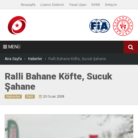
Anasayfa
Lisans Sistemi
Yasal Uyarı
KVKK
İletişim
MENÜ
Ana Sayfa
Haberler
Ralli Bahane Köfte, Sucuk Şahane
Ralli Bahane Köfte, Sucuk
Şahane
Haberler
Ralli
20 Ocak 2008