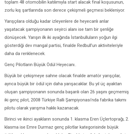
toplam 48 otomobilin katılımıyla start alacak final koşusunun,
zorlu kış şartlarında son derece çekişmeli geçmesi bekleniyor.
Yarışçılara olduğu kadar izleyenlere de heyecanlı anlar
yaşatacak şampiyonanın seyirci alanı ise tam bir şenliğe
dönüşecek. Yarışın ilk iki ayağında İstanbulluların yoğun ilgi
gösterdiği dev mangal partisi, finalde Redbull’un aktiviteleriyle
daha da renklenecek.
Genç Pilotların Büyük Ödül Heyecanı..
Büyük bir çekişmeye sahne olacak finalde amatör yarışçılar,
ayrıca büyük bir ödül için daha yarışacaklar. Bu yıl üç ayaktan
oluşan şampiyonanın sonunda başarılı olan 26 yaşını geçmemiş
iki genç pilot, 2008 Türkiye Ralli Şampiyonası’nda fabrika takımı
pilotu olarak yarışma hakkı kazanacak.
Birinci ve ikinci ayakların sonunda 1. klasma Eren Üçlertoprağı, 2.
klasma ise Emre Durmaz genç pilotlar kategorisinde büyük