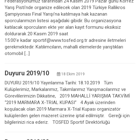
Federasyonumuz tarafından 24 Kasım 2019 Pazar günü Körfez
Yarış Pisti’nde organize edilecek olan 2019 Türkiye Rallikros
Şampiyonası Final Yarışı’na katılmaya hak kazanan
sporcularımızın listesi aşağıdaki gibidir. Bu organizasyona
katılacak sporcuların ekte yer alan kayıt formunu eksiksiz
doldurarak 20 Kasım 2019 saat
15:00’e kadar sportif@www.tosfed.org.tr adresine iletmeleri
gerekmektedir. Katılımcıların, mahalli elemelerde yarıştıkları
otomobil […]
Duyuru 2019/10
18 Ekim 2019
DUYURU 2019/10 Yayınlanma Tarihi: 18.10.2019 Tüm
Kulüplerimiz, Markalarımız, Takımlarımız Yarışmacılarımız ve
Görevlilerimizin Dikkatine, 2019 MAHALLİ YARIŞMA TAKVİMİ
“2019 MARMARA X-TRIAL KUPASI” 4 Ayak üzerinden
koşulacak olan 2019 Marmara X-Trial Kupası organizatör
kulüplerden gelen mazeret üzerine iptal edilmiştir. Gereği için
bilgilerinizi rica ederiz. TOSFED Sportif Direktörlüğü