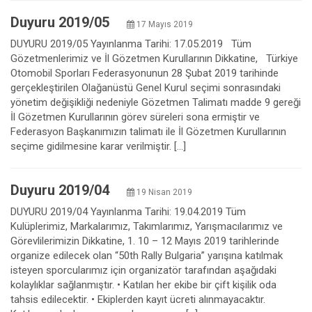
Duyuru 2019/05
17 Mayıs 2019
DUYURU 2019/05 Yayınlanma Tarihi: 17.05.2019 Tüm
Gözetmenlerimiz ve İl Gözetmen Kurullarının Dikkatine, Türkiye
Otomobil Sporları Federasyonunun 28 Şubat 2019 tarihinde
gerçekleştirilen Olağanüstü Genel Kurul seçimi sonrasındaki
yönetim değişikliği nedeniyle Gözetmen Talimatı madde 9 gereği
İl Gözetmen Kurullarının görev süreleri sona ermiştir ve
Federasyon Başkanımızın talimatı ile İl Gözetmen Kurullarının
seçime gidilmesine karar verilmiştir. […]
Duyuru 2019/04
19 Nisan 2019
DUYURU 2019/04 Yayınlanma Tarihi: 19.04.2019 Tüm
Kulüplerimiz, Markalarımız, Takımlarımız, Yarışmacılarımız ve
Görevlilerimizin Dikkatine, 1. 10 – 12 Mayıs 2019 tarihlerinde
organize edilecek olan “50th Rally Bulgaria” yarışına katılmak
isteyen sporcularımız için organizatör tarafından aşağıdaki
kolaylıklar sağlanmıştır. • Katılan her ekibe bir çift kişilik oda
tahsis edilecektir. • Ekiplerden kayıt ücreti alınmayacaktır.