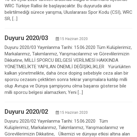
WRC Türkiye Rallisi ile başlayacaktır. Bu duyuruda aksi
belirtilmediği sürece yarışma, Uluslararası Spor Kodu (CSI), WRC
SR, […]
Duyuru 2020/03
15 Haziran 2020
Duyuru 2020/03 Yayınlanma Tarihi: 15.06.2020 Tüm Kulüplerimiz,
Markalarımız, Takımlarımız, Yarışmacılarımız ve Görevlilerimizin
Dikkatine, MİLLİ SPORCU BELGESİ VERİLMESİ HAKKINDA
YÖNETMELİKTE YAPILAN ÖNEMLİ DEĞİŞİKLİKLER Yürürlükten
kalkan yönetmelikte, daha önce doping sebebiyle ceza alan bir
sporcu cezasını çektikten sonra tekrar yarışmalara katılıp milli
olup Avrupa ve Dünya şampiyonu olma başarısı gösterse bile
milli sporcu belgesi alamazken; Yeni […]
Duyuru 2020/02
15 Haziran 2020
Duyuru 2020/02 Yayınlanma Tarihi: 15.06.2020 Tüm
Kulüplerimiz, Markalarımız, Takımlarımız, Yarışmacılarımız ve
Görevlilerimizin Dikkatine, Ülkemizi ve dünyayı etkisi altına alan