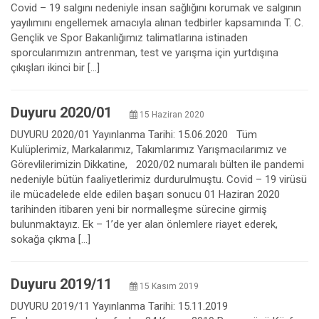
Covid – 19 salgını nedeniyle insan sağlığını korumak ve salgının
yayılımını engellemek amacıyla alınan tedbirler kapsamında T. C.
Gençlik ve Spor Bakanlığımız talimatlarına istinaden
sporcularımızın antrenman, test ve yarışma için yurtdışına
çıkışları ikinci bir […]
Duyuru 2020/01
15 Haziran 2020
DUYURU 2020/01 Yayınlanma Tarihi: 15.06.2020 Tüm
Kulüplerimiz, Markalarımız, Takımlarımız Yarışmacılarımız ve
Görevlilerimizin Dikkatine, 2020/02 numaralı bülten ile pandemi
nedeniyle bütün faaliyetlerimiz durdurulmuştu. Covid – 19 virüsü
ile mücadelede elde edilen başarı sonucu 01 Haziran 2020
tarihinden itibaren yeni bir normalleşme sürecine girmiş
bulunmaktayız. Ek – 1’de yer alan önlemlere riayet ederek,
sokağa çıkma […]
Duyuru 2019/11
15 Kasım 2019
DUYURU 2019/11 Yayınlanma Tarihi: 15.11.2019