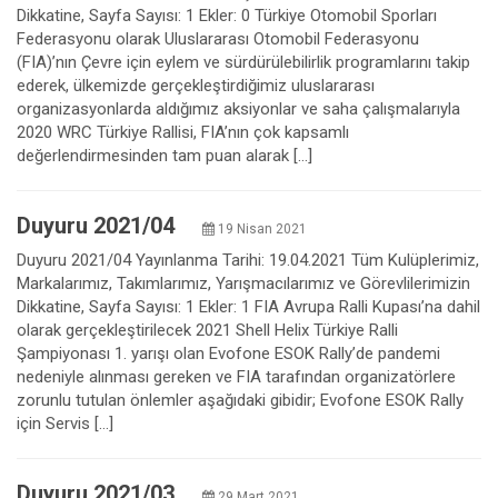
Dikkatine, Sayfa Sayısı: 1 Ekler: 0 Türkiye Otomobil Sporları
Federasyonu olarak Uluslararası Otomobil Federasyonu
(FIA)’nın Çevre için eylem ve sürdürülebilirlik programlarını takip
ederek, ülkemizde gerçekleştirdiğimiz uluslararası
organizasyonlarda aldığımız aksiyonlar ve saha çalışmalarıyla
2020 WRC Türkiye Rallisi, FIA’nın çok kapsamlı
değerlendirmesinden tam puan alarak […]
Duyuru 2021/04
19 Nisan 2021
Duyuru 2021/04 Yayınlanma Tarihi: 19.04.2021 Tüm Kulüplerimiz,
Markalarımız, Takımlarımız, Yarışmacılarımız ve Görevlilerimizin
Dikkatine, Sayfa Sayısı: 1 Ekler: 1 FIA Avrupa Ralli Kupası’na dahil
olarak gerçekleştirilecek 2021 Shell Helix Türkiye Ralli
Şampiyonası 1. yarışı olan Evofone ESOK Rally’de pandemi
nedeniyle alınması gereken ve FIA tarafından organizatörlere
zorunlu tutulan önlemler aşağıdaki gibidir; Evofone ESOK Rally
için Servis […]
Duyuru 2021/03
29 Mart 2021