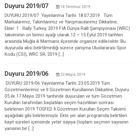
Duyuru 2019/07
18 Temmuz 2019
DUYURU 2019/07 Yayınlanma Tarihi: 18.07.2019 Tüm
Markalarımız, Takımlarımız ve Yarışmacılarımız Dikkatine,
Ekler: 1 Rally Turkey, 2019 FIA Dünya Ralli Şampiyonası (WRC)
takviminin on birinci ayağı olarak 12 – 15 Eylül 2019 tarihleri
arasında Muğla ili Marmaris ilçesinde organize edilecektir. Bu
duyuruda aksi belirtilmediği sürece yarışma Uluslararası Spor
Kodu (CSI), WRC SR, 2019 […]
Duyuru 2019/06
23 Mayıs 2019
DUYURU 2019/06 Yayınlanma Tarihi: 23.05.2019 Tüm
Gözetmenlerimiz ve İl Gözetmen Kurullarının Dikkatine, Duyuru
05 ile 17 Mayıs 2019 tarihinde duyurulan ve tüm Gözetmen
Kurulları tarafından başlatılan seçim hazırlıkları sonrası
belirlenen 2019 TOSFED İl Gözetmen Kurulları Seçim Takvimi
aşağıdaki gibi belirlenmiştir. Ekte yer alan programda belirtilen
kayıt süreleri içerisinde yeter sayıya (toplam seçmen sayısının
yarısının bir […]