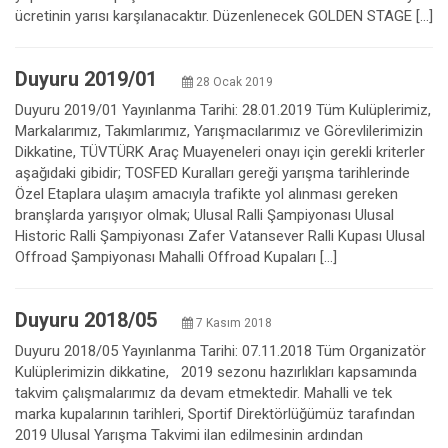
ücretinin yarısı karşılanacaktır. Düzenlenecek GOLDEN STAGE […]
Duyuru 2019/01
28 Ocak 2019
Duyuru 2019/01 Yayınlanma Tarihi: 28.01.2019 Tüm Kulüplerimiz,
Markalarımız, Takımlarımız, Yarışmacılarımız ve Görevlilerimizin
Dikkatine, TÜVTÜRK Araç Muayeneleri onayı için gerekli kriterler
aşağıdaki gibidir; TOSFED Kuralları gereği yarışma tarihlerinde
Özel Etaplara ulaşım amacıyla trafikte yol alınması gereken
branşlarda yarışıyor olmak; Ulusal Ralli Şampiyonası Ulusal
Historic Ralli Şampiyonası Zafer Vatansever Ralli Kupası Ulusal
Offroad Şampiyonası Mahalli Offroad Kupaları […]
Duyuru 2018/05
7 Kasım 2018
Duyuru 2018/05 Yayınlanma Tarihi: 07.11.2018 Tüm Organizatör
Kulüplerimizin dikkatine, 2019 sezonu hazırlıkları kapsamında
takvim çalışmalarımız da devam etmektedir. Mahalli ve tek
marka kupalarının tarihleri, Sportif Direktörlüğümüz tarafından
2019 Ulusal Yarışma Takvimi ilan edilmesinin ardından