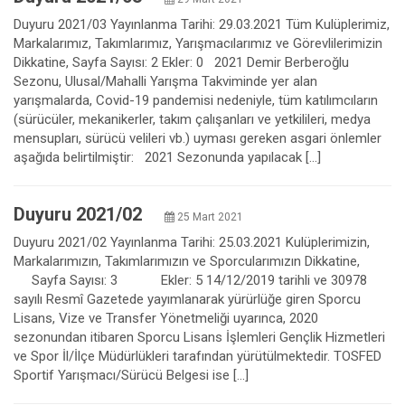
Duyuru 2021/03 Yayınlanma Tarihi: 29.03.2021 Tüm Kulüplerimiz,
Markalarımız, Takımlarımız, Yarışmacılarımız ve Görevlilerimizin
Dikkatine, Sayfa Sayısı: 2 Ekler: 0 2021 Demir Berberoğlu
Sezonu, Ulusal/Mahalli Yarışma Takviminde yer alan
yarışmalarda, Covid-19 pandemisi nedeniyle, tüm katılımcıların
(sürücüler, mekanikerler, takım çalışanları ve yetkilileri, medya
mensupları, sürücü velileri vb.) uyması gereken asgari önlemler
aşağıda belirtilmiştir: 2021 Sezonunda yapılacak […]
Duyuru 2021/02
25 Mart 2021
Duyuru 2021/02 Yayınlanma Tarihi: 25.03.2021 Kulüplerimizin,
Markalarımızın, Takımlarımızın ve Sporcularımızın Dikkatine,
Sayfa Sayısı: 3 Ekler: 5 14/12/2019 tarihli ve 30978
sayılı Resmî Gazetede yayımlanarak yürürlüğe giren Sporcu
Lisans, Vize ve Transfer Yönetmeliği uyarınca, 2020
sezonundan itibaren Sporcu Lisans İşlemleri Gençlik Hizmetleri
ve Spor İl/İlçe Müdürlükleri tarafından yürütülmektedir. TOSFED
Sportif Yarışmacı/Sürücü Belgesi ise […]