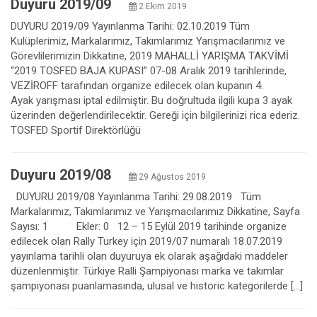
Duyuru 2019/09
2 Ekim 2019
DUYURU 2019/09 Yayınlanma Tarihi: 02.10.2019 Tüm
Kulüplerimiz, Markalarımız, Takımlarımız Yarışmacılarımız ve
Görevlilerimizin Dikkatine, 2019 MAHALLİ YARIŞMA TAKVİMİ
“2019 TOSFED BAJA KUPASI” 07-08 Aralık 2019 tarihlerinde,
VEZİROFF tarafından organize edilecek olan kupanın 4.
Ayak yarışması iptal edilmiştir. Bu doğrultuda ilgili kupa 3 ayak
üzerinden değerlendirilecektir. Gereği için bilgilerinizi rica ederiz.
TOSFED Sportif Direktörlüğü
Duyuru 2019/08
29 Ağustos 2019
DUYURU 2019/08 Yayınlanma Tarihi: 29.08.2019 Tüm
Markalarımız, Takımlarımız ve Yarışmacılarımız Dikkatine, Sayfa
Sayısı: 1 Ekler: 0 12 – 15 Eylül 2019 tarihinde organize
edilecek olan Rally Turkey için 2019/07 numaralı 18.07.2019
yayınlama tarihli olan duyuruya ek olarak aşağıdaki maddeler
düzenlenmiştir. Türkiye Ralli Şampiyonası marka ve takımlar
şampiyonası puanlamasında, ulusal ve historic kategorilerde […]