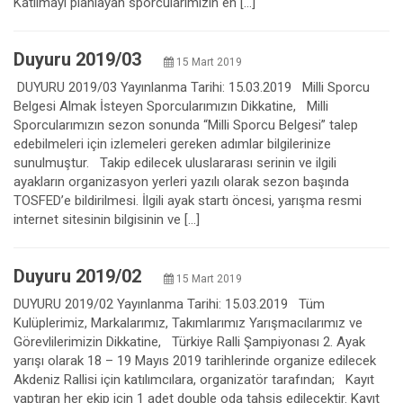
Katılmayı planlayan sporcularımızın en […]
Duyuru 2019/03
15 Mart 2019
DUYURU 2019/03 Yayınlanma Tarihi: 15.03.2019 Milli Sporcu
Belgesi Almak İsteyen Sporcularımızın Dikkatine, Milli
Sporcularımızın sezon sonunda “Milli Sporcu Belgesi” talep
edebilmeleri için izlemeleri gereken adımlar bilgilerinize
sunulmuştur. Takip edilecek uluslararası serinin ve ilgili
ayakların organizasyon yerleri yazılı olarak sezon başında
TOSFED’e bildirilmesi. İlgili ayak startı öncesi, yarışma resmi
internet sitesinin bilgisinin ve […]
Duyuru 2019/02
15 Mart 2019
DUYURU 2019/02 Yayınlanma Tarihi: 15.03.2019 Tüm
Kulüplerimiz, Markalarımız, Takımlarımız Yarışmacılarımız ve
Görevlilerimizin Dikkatine, Türkiye Ralli Şampiyonası 2. Ayak
yarışı olarak 18 – 19 Mayıs 2019 tarihlerinde organize edilecek
Akdeniz Rallisi için katılımcılara, organizatör tarafından; Kayıt
yaptıran her ekip için 1 adet double oda tahsis edilecektir. Kayıt