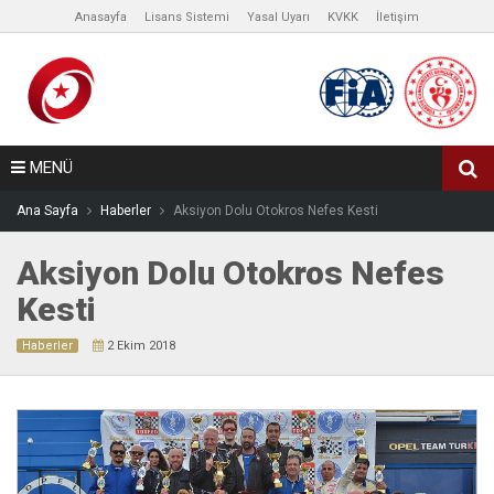
Anasayfa
Lisans Sistemi
Yasal Uyarı
KVKK
İletişim
MENÜ
Ana Sayfa
Haberler
Aksiyon Dolu Otokros Nefes Kesti
Aksiyon Dolu Otokros Nefes
Kesti
Haberler
2 Ekim 2018