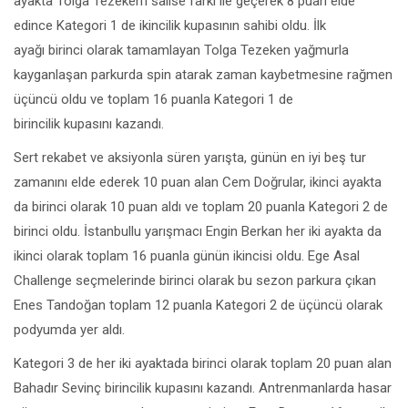
ayakta Tolga Tezeken’i salise farkı ile geçerek 8 puan elde
edince Kategori 1 de ikincilik kupasının sahibi oldu. İlk
ayağı birinci olarak tamamlayan Tolga Tezeken yağmurla
kayganlaşan parkurda spin atarak zaman kaybetmesine rağmen
üçüncü oldu ve toplam 16 puanla Kategori 1 de
birincilik kupasını kazandı.
Sert rekabet ve aksiyonla süren yarışta, günün en iyi beş tur
zamanını elde ederek 10 puan alan Cem Doğrular, ikinci ayakta
da birinci olarak 10 puan aldı ve toplam 20 puanla Kategori 2 de
birinci oldu. İstanbullu yarışmacı Engin Berkan her iki ayakta da
ikinci olarak toplam 16 puanla günün ikincisi oldu. Ege Asal
Challenge seçmelerinde birinci olarak bu sezon parkura çıkan
Enes Tandoğan toplam 12 puanla Kategori 2 de üçüncü olarak
podyumda yer aldı.
Kategori 3 de her iki ayaktada birinci olarak toplam 20 puan alan
Bahadır Sevinç birincilik kupasını kazandı. Antrenmanlarda hasar