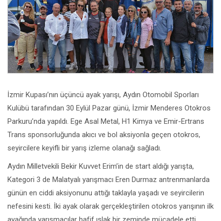
İzmir Kupası’nın üçüncü ayak yarışı, Aydın Otomobil Sporları
Kulübü tarafından 30 Eylül Pazar günü, İzmir Menderes Otokros
Parkuru’nda yapıldı. Ege Asal Metal, H1 Kimya ve Emir-Ertrans
Trans sponsorluğunda akıcı ve bol aksiyonla geçen otokros,
seyircilere keyifli bir yarış izleme olanağı sağladı.
Aydın Milletvekili Bekir Kuvvet Erim’in de start aldığı yarışta,
Kategori 3 de Malatyalı yarışmacı Eren Durmaz antrenmanlarda
günün en ciddi aksiyonunu attığı taklayla yaşadı ve seyircilerin
nefesini kesti. İki ayak olarak gerçekleştirilen otokros yarışının ilk
ayağında yarışmacılar hafif ıslak bir zeminde mücadele etti.