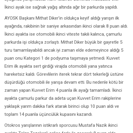
İkinci ayak ise sağnak yağış altında ağır bir parkurda yapıldı.
AYOSK Başkanı Mithat Diker’in oldukça keyif aldığı yarışın ilk
ayağında, rakibinin bir saniye arkasından ikinci olarak 8 puan aldı.
İkinci ayakta ise otomobili ikinci viteste takılı kalınca, çamurlu
parkurda işi oldukça zorlaştı. Mithat Diker büyük bir gayretle 5
turu tamamlayabildi ancak iyi zaman elde edemeyince aldığı 5
puan onu Kategori 1 de podyuma taşımaya yetmedi. Kuvvet
Erim ilk ayakta sert girdiği virajda otomobili yana yatınca
hareketsiz kaldı. Görevlilerin iterek tekrar dört tekerleği üstüne
düşürdüğü otomobili ile yarışa devam etti. Bu nedenle kötü bir
zaman yapan Kuvvet Erim 4 puanla ilk ayağı tamamladı. İkinci
ayakta çamurlu parkur da adeta uçan Kuvvet Erim rakiplerine
yaklaşık yarım dakika fark atarak birinci olup 10 puan aldı ve
toplam 14 puanla üçüncülük kupasını kazandı.
Otokros yarışlarının istikrarlı sporcusu Mustafa Nazik ikinci